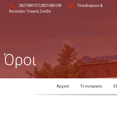
2821080107,2821080108
Τσικαλαρίων &
Νικολάου Τσαγκά, Σούδα
Όροι
Αρχική
Το συνεργείο
Ε